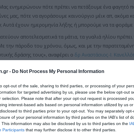
 Μας ενημερώνουν πότε πρέπει να πετάξουμε ένα φαγητό πο
ίνες μας, πότε να αγοράσουμε καινούργιο μέικ απ, ακόμα κ
ου; Αυτά έχουν ημερομηνία λήξης ή μπορούμε να τα φοράμε 
ατεύουν αποτελεσματικά τα μάτια, τα γυαλιά ηλίου πρέπει
ε την πάροδο του χρόνου, όμως, και με την παρατεταμένη
τικής δράσης τους», αναφέρει ο
δρ Αναστάσιος-Ι. Κανελλ
στιτούτου Οφθαλμολογίας LaserVision και καθηγητής Οφθα
n.gr -
Do Not Process My Personal Information
είναι επακριβώς γνωστό, γιατί εξαρτάται από τη συχνότητ
to opt-out of the sale, sharing to third parties, or processing of your per
formation for targeted advertising by us, please use the below opt-out s
η χρήση. Πριν από λίγα χρόνια, επιστήμονες από τη Βραζιλ
r selection. Please note that after your opt-out request is processed y
αλιά ηλίου χάνουν την προστατευτική δράση τους μέσα σε
eing interest-based ads based on personal information utilized by us or
disclosed to third parties prior to your opt-out. You may separately opt-
losure of your personal information by third parties on the IAB’s list of
 τονίζει ο κ. Κανελλόπουλος. «Είναι εξίσου σημαντικά για 
. This information may also be disclosed by us to third parties on the
IA
Participants
that may further disclose it to other third parties.
άλειψη με το αντηλιακό, αν πρόκειται να μείνει κάποιος ό