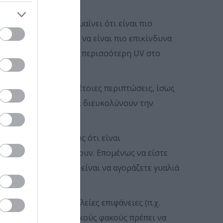
ρωμα γυαλιά δεν σημαίνει ότι είναι πιο
ησης της UV μπορεί να είναι πιο επικίνδυνα
με συνέπεια να φθάνει περισσότερη UV στο
όπως το γκολφ. Σε τέτοιες περιπτώσεις, ίσως
ντίθεση (κοντράστ) και διευκολύνουν την
 σημαίνει απαραιτήτως ότι είναι
 και όχι πόσο κοστίζουν. Επομένως να είστε
 Η καλύτερη επιλογή είναι να αγοράζετε γυαλιά
.
 αντανακλάται στις λείες επιφάνειες (π.χ.
υαλιά ηλίου με πολωτικούς φακούς πρέπει να