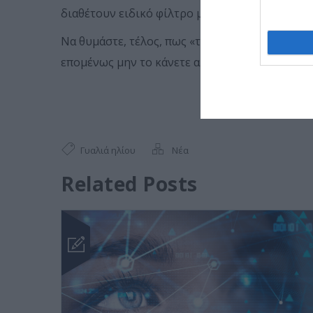
διαθέτουν ειδικό φίλτρο μέγιστης απορρόφηση
Να θυμάστε, τέλος, πως «τα γυαλιά ηλίου, όσο 
επομένως μην το κάνετε αυτό ποτέ και για κανέ
Γυαλιά ηλίου
Νέα
Related Posts