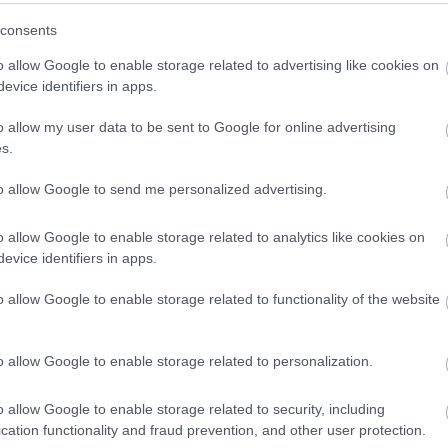
 πλάγια».
consents
λίου επίσης δεν πρέπει να σας απασχολεί. Τα πιο σκουρόχ
o allow Google to enable storage related to advertising like cookies on
έτως, τα σκουρόχρωμα γυαλιά χωρίς καλό φίλτρο απορρόφ
evice identifiers in apps.
ου δημιουργούν προκαλεί διαστολή της κόρης του ματιού, 
o allow my user data to be sent to Google for online advertising
s.
ώμα των φακών είναι αν ασχολείστε με υπαίθρια αθλήματα 
to allow Google to send me personalized advertising.
καφέ, ροζ ή κεχριμπαρένιους φακούς διότι αυξάνουν την α
o allow Google to enable storage related to analytics like cookies on
evice identifiers in apps.
απασχολεί είναι η τιμή των γυαλιών. Τα ακριβά γυαλιά δεν
o allow Google to enable storage related to functionality of the website
λληλα. Σημασία έχει από πού προμηθεύεστε τα γυαλιά ηλίου
υς πωλητές, από το διαδίκτυο, από υπαίθριες αγορές κ.λπ.
o allow Google to enable storage related to personalization.
ερώνεστε για όλες τις προδιαγραφές ποιότητας που έχουν
ς, πρέπει να γνωρίζετε ότι αυτοί μειώνουν την λάμψη που
o allow Google to enable storage related to security, including
cation functionality and fraud prevention, and other user protection.
ίνει ότι παρέχουν προστασία έναντι της UV. Άρα και τα γ