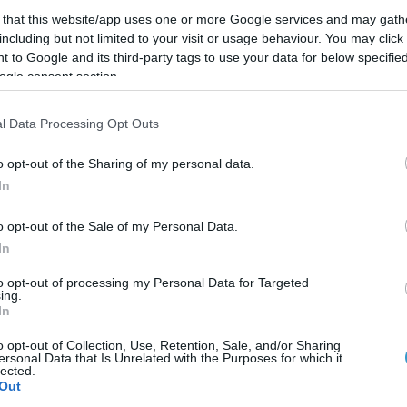
 that this website/app uses one or more Google services and may gath
η χρήση επί μήνες και χρόνια».
including but not limited to your visit or usage behaviour. You may click 
ας είναι πως όσο πιο παλιά είναι τα γυαλιά ηλίου, τόσο α
 to Google and its third-party tags to use your data for below specifi
ogle consent section.
Γι’ αυτό τον λόγο συνιστάται προληπτικός έλεγχος της απ
συσκευές που την μετρούν. Αν τα γυαλιά ηλίου σας είναι 
l Data Processing Opt Outs
VA και της UVB».
o opt-out of the Sharing of my personal data.
κάνει αυτή τη μέτρηση, είναι να αλλάζει γυαλιά ηλίου κάθ
In
ρες σε υπαίθριους χώρους.
o opt-out of the Sale of my Personal Data.
διαλέγετε ένα νέο ζευγάρι γυαλιά ηλίου. Η τιμή, το σχέδ
In
υμε τα γυαλιά, αλλά κανένα από αυτά δεν είναι το μείζον 
to opt-out of processing my Personal Data for Targeted
ing.
In
ει κατ’ αρχάς να αναγράφουν ότι παρέχουν 100% προστασία
o opt-out of Collection, Use, Retention, Sale, and/or Sharing
έπει επίσης να είναι μεγάλα και να εφάπτονται καλά στο π
ersonal Data that Is Unrelated with the Purposes for which it
lected.
φορες γωνίες στα μάτια. Επομένως τα πιο κατάλληλα γυαλ
Out