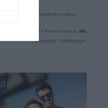
τια σας αν κοιτάξετε απευθείας τον ήλιο,
δρ Αναστάσιος-Ι. Κανελλόπουλος
, MD,
Χειρουργός – Οφθαλμίατρος