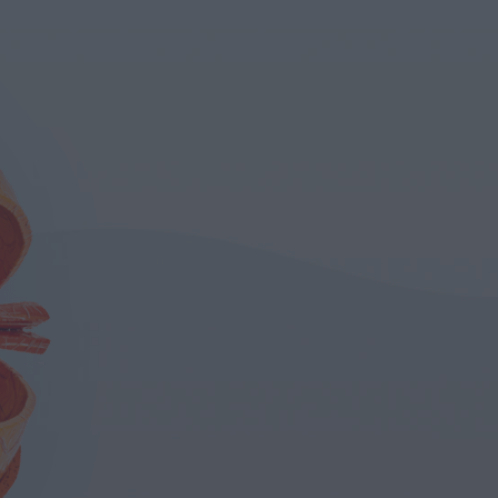
ίδα
Οπτικό
Νεύρο
Αμφιβληστροειδής