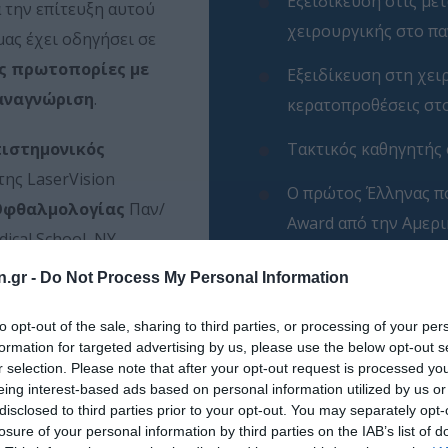
Εξειδίκευση στις με
α την επίτευξη αυτού
χειρουργικής στο παν
μας έχει οδηγήσει σε
ς πρωτοπορίες με
Εξειδίκευση στη χει
αναγνώριση
.
κερατοπροθέσεις στο
πιστημονικός
Τακτικός καθηγητής 
της LaserVision
Ο πρώτος Έλληνας πο
Οφθαλμολογίας
Παν/
Award από την Αμερ
ical School, NY
Διετέλεσε πρόεδρος 
n.gr -
Do Not Process My Personal Information
2016 & 2017
νική Ομάδα
to opt-out of the sale, sharing to third parties, or processing of your per
Πάνω από 100 πρωτό
formation for targeted advertising by us, please use the below opt-out s
r selection. Please note that after your opt-out request is processed y
δραστηριότητας
eing interest-based ads based on personal information utilized by us or
disclosed to third parties prior to your opt-out. You may separately opt-
losure of your personal information by third parties on the IAB’s list of
THE OPHTHALMOLOG