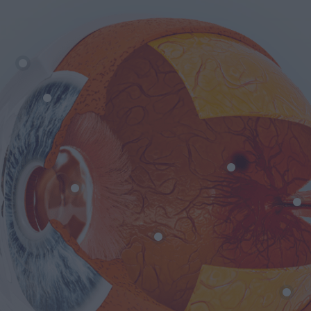
Βλέφαρα
Ίριδα
Ωχρά Κηλ
Κερατοειδής
Φυσικός
Φακός
Υαλοειδές