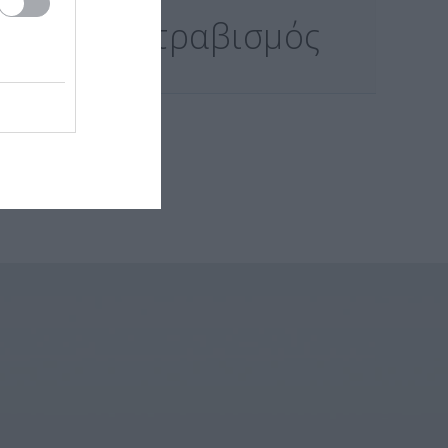
α
Στραβισμός