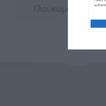
authenti
Γλαύκωμα
Ω