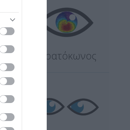
ης
Κερατόκωνος