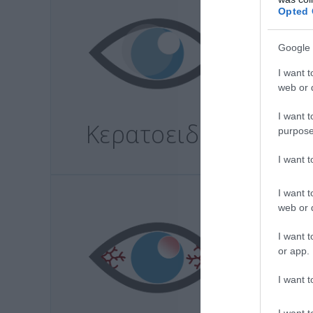
Opted 
Google 
I want t
web or d
I want t
Κερατοειδής
purpose
I want 
I want t
web or d
I want t
or app.
I want t
I want t