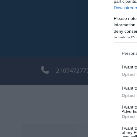
participants
Downstream 
Please note
information 
deny consent
in below Go
Persona
I want t
2107472777
in
Opted 
I want t
Opted 
I want 
Advertis
Opted 
I want t
of my P
was col