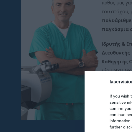
πάθος μας γι
του στόχου, 
πολυάριθμε
παγκόσμια 
Ιδρυτής & Ε
Διευθυντής
Καθηγητής 
μίου NYU Med
laservisio
Επιστημο
If you wish 
sensitive in
confirm you
continue se
information 
further disc