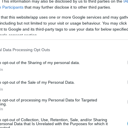
. This information may also be disclosed by us to third parties on the
IA
Participants
that may further disclose it to other third parties.
 that this website/app uses one or more Google services and may gath
including but not limited to your visit or usage behaviour. You may click 
 to Google and its third-party tags to use your data for below specifi
ogle consent section.
l Data Processing Opt Outs
o opt-out of the Sharing of my personal data.
fo@laservision.gr
Αν. 
In
o opt-out of the Sale of my Personal Data.
In
to opt-out of processing my Personal Data for Targeted
Τμήματα – Παθήσεις
ing.
In
o opt-out of Collection, Use, Retention, Sale, and/or Sharing
ersonal Data that Is Unrelated with the Purposes for which it
lected.