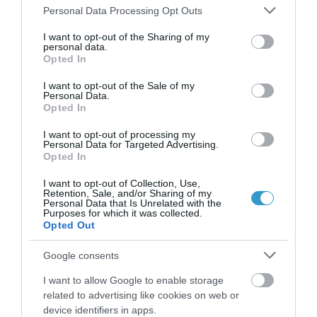
ευθεία μπροστά του. Ο ασθενής
Please note that this website/app uses one or more Google
Personal Data Processing Opt Outs
services and may gather and store information including but
μπορεί επίσης να αποκτήσει «τυφλά»
not limited to your visit or usage behaviour. You may click to
I want to opt-out of the Sharing of my
σημεία στο οπτικό πεδίο του. Στα πιο
personal data.
grant or deny consent to Google and its third-party tags to
Opted In
προχωρημένα στάδιά του
use your data for below specified purposes in below Google
consent section.
I want to opt-out of the Sale of my
επηρεάζεται και η κεντρική όραση.
Personal Data.
Opted In
ΜΕΡΙΚΈΣ ΦΟΡΈΣ ΕΊΝΑΙ ΕΠΕΊΓΟΝ
ΠΕΡΙΣΤΑΤΙΚΌ
I want to opt-out of processing my
Personal Data for Targeted Advertising.
Opted In
Το γλαύκωμα κλειστής γωνίας, που
είναι η δεύτερη συχνότερη μορφή
I want to opt-out of Collection, Use,
Retention, Sale, and/or Sharing of my
της νόσου, μερικές φορές προκαλεί
Personal Data that Is Unrelated with the
Purposes for which it was collected.
οξέα συμπτώματα, όπως έντονο πόνο
Opted Out
στο μάτι ή στο μέτωπο, θολωμένη ή
Google consents
μειωμένη όραση, ναυτία και έμετο ή/
I want to allow Google to enable storage
και άλως («φωτοστέφανα») γύρω από
related to advertising like cookies on web or
τα φώτα. Αυτού του είδους τα
device identifiers in apps.