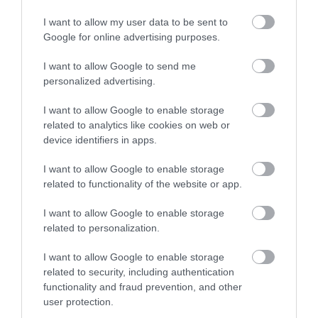
συμπτώματα είναι επείγον
I want to allow my user data to be sent to
περιστατικό και πρέπει να
Google for online advertising purposes.
αξιολογούνται αμέσως από τον
I want to allow Google to send me
οφθαλμίατρο. Το γλαύκωμα κλειστής
personalized advertising.
γωνίας παρατηρείται συνήθως σε
I want to allow Google to enable storage
ασθενείς με
υπερμετρωπία
.
related to analytics like cookies on web or
device identifiers in apps.
Ο ΤΑΚΤΙΚΌΣ ΈΛΕΓΧΟΣ ΕΊΝΑΙ
ΑΠΑΡΑΊΤΗΤΟΣ ΓΙΑ ΈΓΚΑΙΡΗ
I want to allow Google to enable storage
ΔΙΆΓΝΩΣΗ
related to functionality of the website or app.
Στο πλαίσιο του ελέγχου ο
I want to allow Google to enable storage
οφθαλμίατρος θα μετρήσει, μεταξύ
related to personalization.
άλλων, την ενδοφθάλμια πίεση
I want to allow Google to enable storage
(τονομέτρηση). Η Αμερικανική
related to security, including authentication
Ακαδημία Οφθαλμολογίας (AAO)
functionality and fraud prevention, and other
user protection.
συνιστά προληπτικό έλεγχο των