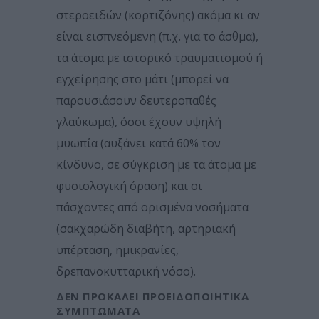
στεροειδών (κορτιζόνης) ακόμα κι αν
είναι εισπνεόμενη (π.χ. για το άσθμα),
τα άτομα με ιστορικό τραυματισμού ή
εγχείρησης στο μάτι (μπορεί να
παρουσιάσουν δευτεροπαθές
γλαύκωμα), όσοι έχουν υψηλή
μυωπία (αυξάνει κατά 60% τον
κίνδυνο, σε σύγκριση με τα άτομα με
φυσιολογική όραση) και οι
πάσχοντες από ορισμένα νοσήματα
(σακχαρώδη διαβήτη, αρτηριακή
υπέρταση, ημικρανίες,
δρεπανοκυτταρική νόσο).
ΔΕΝ ΠΡΟΚΑΛΕΊ ΠΡΟΕΙΔΟΠΟΙΗΤΙΚΆ
ΣΥΜΠΤΏΜΑΤΑ