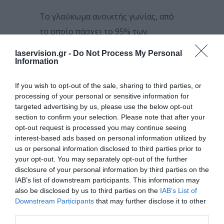
Το γλαύκωμα ανοικτής γωνίας, από
το οποίο πάσχει το 95% των
ασθενών, στα αρχικά στάδια του δεν
laservision.gr -
Do Not Process My Personal
προκαλεί συμπτώματα. Γι’ αυτό τον
Information
λόγο συχνά αποκαλείται «σιωπηλός
If you wish to opt-out of the sale, sharing to third parties, or
κλέφτης» της όρασης. Τα συμπτώματα
processing of your personal or sensitive information for
αρχίζουν να γίνονται αντιληπτά όταν
targeted advertising by us, please use the below opt-out
section to confirm your selection. Please note that after your
υποστεί σημαντικές αλλά ανήκεστες
opt-out request is processed you may continue seeing
βλάβες το οπτικό νεύρο. Ουσιαστικά
interest-based ads based on personal information utilized by
us or personal information disclosed to third parties prior to
πρόκειται για μείωση/απώλεια της
your opt-out. You may separately opt-out of the further
περιφερειακής όρασης, που
disclosure of your personal information by third parties on the
αναγκάζει τον πάσχοντα να στρέφει
IAB’s list of downstream participants. This information may
also be disclosed by us to third parties on the
IAB’s List of
ακούσια το κεφάλι του στο πλάι όταν
Downstream Participants
that may further disclose it to other
θέλει να δει κάτι που δεν βρίσκεται
third parties.